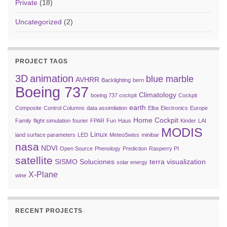
Private
(18)
Uncategorized
(2)
PROJECT TAGS
3D
animation
blue marble
AVHRR
Backlighting
bern
Boeing 737
Climatology
boeing 737 cockpit
Cockpit
earth
Composite
Control Columns
data assimilation
Elba
Electronics
Europe
Home Cockpit
Family
flight simulation
fourier
FPAR
Fun
Haus
Kinder
LAI
MODIS
Linux
land surface parameters
LED
MeteoSwiss
minibar
nasa
NDVI
Open Source
Phenology
Prediction
Rasperry PI
satellite
SISMO Soluciones
terra
visualization
solar energy
X-Plane
wine
RECENT PROJECTS